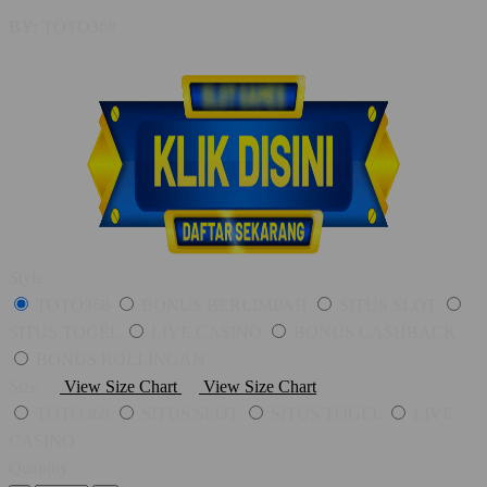
BY:
TOTO368
Style
TOTO368
BONUS BERLIMPAH
SITUS SLOT
SITUS TOGEL
LIVE CASINO
BONUS CASHBACK
BONUS ROLLINGAN
Size
View Size Chart
View Size Chart
TOTO368
SITUS SLOT
SITUS TOGEL
LIVE
CASINO
Quantity