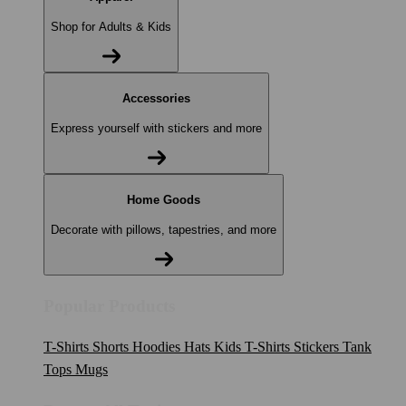
Shop for Adults & Kids
Accessories
Express yourself with stickers and more
Home Goods
Decorate with pillows, tapestries, and more
Popular Products
T-Shirts
Shorts
Hoodies
Hats
Kids T-Shirts
Stickers
Tank
Tops
Mugs