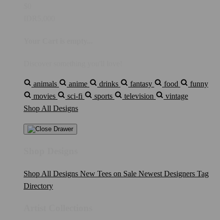
$0
IDR5,000
Your Cart is empty...
Discover something you'll love!
animals
anime
drinks
fantasy
food
funny
movies
sci-fi
sports
television
vintage
Shop All Designs
Shop Designs
Shop All Designs
New Tees on Sale
Newest Designers
Tag
Directory
Artist Collections