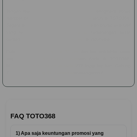
Jangan lewatkan kesempatan emas untuk mengklaim bonus
member baru dan merasakan keseruan bertaruh di TOTO368.
Segera daftarkan diri Anda hari ini, manfaatkan promo eksklusif
yang tersedia, dan wujudkan peluang kemenangan besar
bersama situs taruhan online terpercaya di Indonesia!
Dukungan customer service 24 jam dan link anti-blokir resmi
siap menjamin kenyamanan bermain Anda di TOTO368.
Nikmati juga bonus welcome serta RTP tinggi tiap hari. Gabung
TOTO368 sekarang dan cairkan kemenanganmu!
FAQ TOTO368
1) Apa saja keuntungan promosi yang