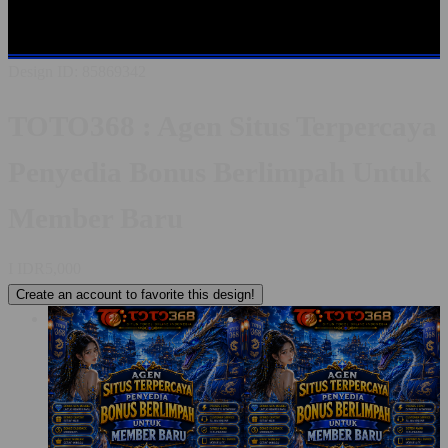
SLOT
SITUS TOGEL
LIVE CASINO
BONUS CASHBACK
BONUS ROLLINGAN
Design ID: 85869342
TOTO368 : Agen Situs Terpercaya
Penyedia Bonus Berlimpah Untuk
Member Baru
I
IDR5,000
Create an account to favorite this design!