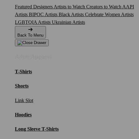
Featured Designers
Artists to Watch
Creators to Watch
AAPI
Artists
BIPOC Artists
Black Artists
Celebrate Women Artists
LGBTQIA Artists
Ukrainian Artists
Back To Menu
Adult Apparel
T-Shirts
Shorts
Link Slot
Hoodies
Long Sleeve T-Shirts