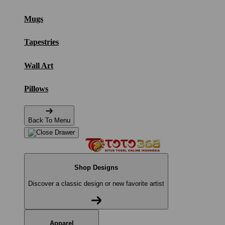
Mugs
Tapestries
Wall Art
Pillows
Back To Menu
Shop Designs
Discover a classic design or new favorite artist
Apparel