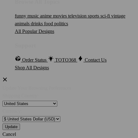
Browse All Topics
funny
music
anime
movies
television
sports
sci-fi
vintage
animals
drinks
food
politics
All Popular Designs
Support
Order Status
TOTO368
Contact Us
Shop All Designs
Update Your Browsing Preferences
Shipping Country:
Currency:
Cancel